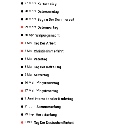
27 März
Karsamstag
28 März
Ostersonntag
28 März
Beginn Der Sommerzeit
29 März
Ostermontag
30 Apr.
Walpurgisnacht
1 Mai
Tag Der Arbeit
6 Mai
Christi Himmelfahrt
6 Mai
Vatertag
8 Mai
Tag Der Befreiung
9 Mai
Muttertag
16 Mai
Pfingstsonntag
17 Mai
Pfingstmontag
1 Juni
Internationaler Kindertag
21 Juni
Sommeranfang
23 Sep.
Herbstanfang
3 Okt.
Tag Der Deutschen Einheit