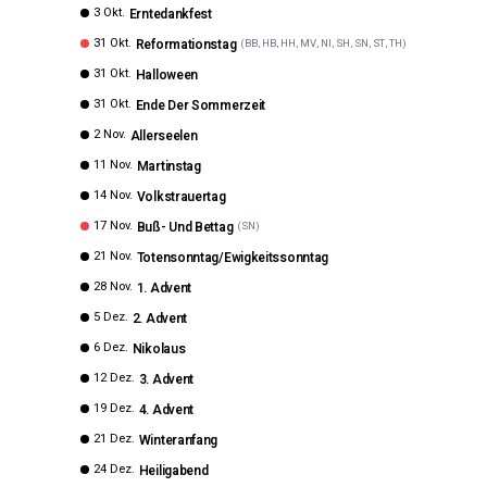
3 Okt.
Erntedankfest
31 Okt.
Reformationstag
(
BB, HB, HH, MV, NI, SH, SN, ST, TH
)
31 Okt.
Halloween
31 Okt.
Ende Der Sommerzeit
2 Nov.
Allerseelen
11 Nov.
Martinstag
14 Nov.
Volkstrauertag
17 Nov.
Buß- Und Bettag
(
SN
)
21 Nov.
Totensonntag/Ewigkeitssonntag
28 Nov.
1. Advent
5 Dez.
2. Advent
6 Dez.
Nikolaus
12 Dez.
3. Advent
19 Dez.
4. Advent
21 Dez.
Winteranfang
24 Dez.
Heiligabend