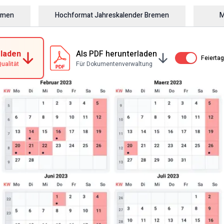
emen
Hochformat Jahreskalender
Bremen
M
rladen
Als PDF herunterladen
Av / På
Feierta
ualität
Für Dokumentenverwaltung