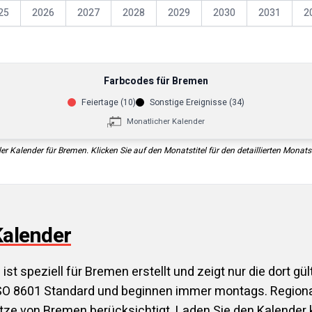
25
2026
2027
2028
2029
2030
2031
2
Farbcodes für
Bremen
Feiertage (
10
)
Sonstige Ereignisse (
34
)
Monatlicher Kalender
er Kalender für
Bremen
. Klicken Sie auf den Monatstitel für den detaillierten Monats
alender
3
ist speziell für
Bremen
erstellt und zeigt nur die dort gül
O 8601 Standard und beginnen immer montags. Regional
tze von
Bremen
berücksichtigt. Laden Sie den Kalender 