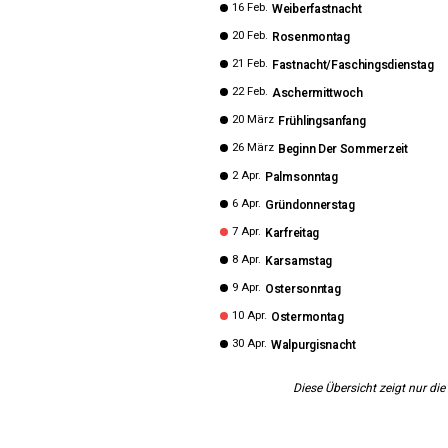
16 Feb.
Weiberfastnacht
20 Feb.
Rosenmontag
21 Feb.
Fastnacht/Faschingsdienstag
22 Feb.
Aschermittwoch
20 März
Frühlingsanfang
26 März
Beginn Der Sommerzeit
2 Apr.
Palmsonntag
6 Apr.
Gründonnerstag
7 Apr.
Karfreitag
8 Apr.
Karsamstag
9 Apr.
Ostersonntag
10 Apr.
Ostermontag
30 Apr.
Walpurgisnacht
Diese Übersicht zeigt nur die