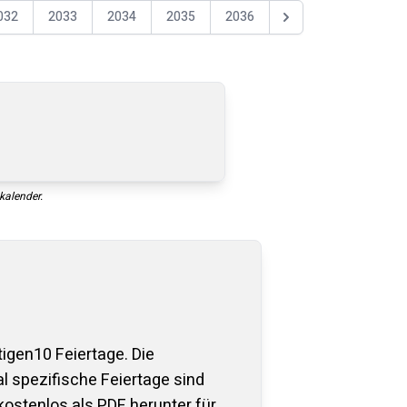
032
2033
2034
2035
2036
Nästa år
kalender.
tigen
10
Feiertage. Die
 spezifische Feiertage sind
kostenlos als PDF herunter für