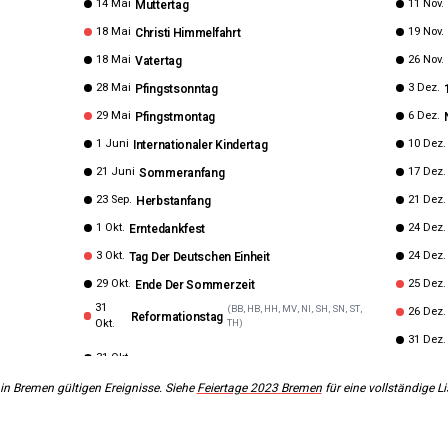
14 Mai
11 Nov.
Muttertag
18 Mai
19 Nov.
Christi Himmelfahrt
18 Mai
26 Nov.
Vatertag
28 Mai
3 Dez.
Pfingstsonntag
29 Mai
6 Dez.
Pfingstmontag
1 Juni
10 Dez.
Internationaler Kindertag
21 Juni
17 Dez.
Sommeranfang
23 Sep.
21 Dez.
Herbstanfang
1 Okt.
24 Dez.
Erntedankfest
3 Okt.
24 Dez.
Tag Der Deutschen Einheit
29 Okt.
25 Dez.
Ende Der Sommerzeit
31
(
BB, HB, HH, MV, NI, SH, SN, ST,
26 Dez.
Reformationstag
Okt.
TH
)
31 Dez.
 in
Bremen
gültigen Ereignisse. Siehe
Feiertage
2023
Bremen
für eine vollständige Li