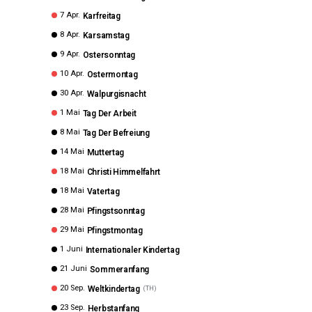
7 Apr.
Karfreitag
8 Apr.
Karsamstag
9 Apr.
Ostersonntag
10 Apr.
Ostermontag
30 Apr.
Walpurgisnacht
1 Mai
Tag Der Arbeit
8 Mai
Tag Der Befreiung
14 Mai
Muttertag
18 Mai
Christi Himmelfahrt
18 Mai
Vatertag
28 Mai
Pfingstsonntag
29 Mai
Pfingstmontag
1 Juni
Internationaler Kindertag
21 Juni
Sommeranfang
20 Sep.
Weltkindertag
(
TH
)
23 Sep.
Herbstanfang