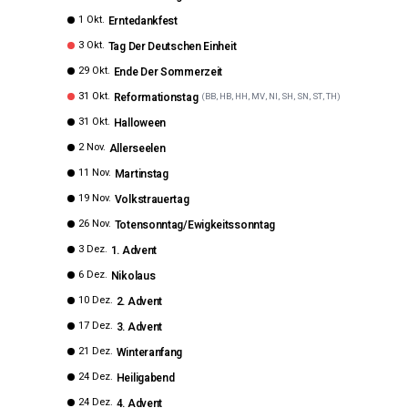
1 Okt.
Erntedankfest
3 Okt.
Tag Der Deutschen Einheit
29 Okt.
Ende Der Sommerzeit
31 Okt.
Reformationstag
(
BB, HB, HH, MV, NI, SH, SN, ST, TH
)
31 Okt.
Halloween
2 Nov.
Allerseelen
11 Nov.
Martinstag
19 Nov.
Volkstrauertag
26 Nov.
Totensonntag/Ewigkeitssonntag
3 Dez.
1. Advent
6 Dez.
Nikolaus
10 Dez.
2. Advent
17 Dez.
3. Advent
21 Dez.
Winteranfang
24 Dez.
Heiligabend
24 Dez.
4. Advent