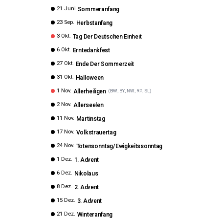
21 Juni
Sommeranfang
23 Sep.
Herbstanfang
3 Okt.
Tag Der Deutschen Einheit
6 Okt.
Erntedankfest
27 Okt.
Ende Der Sommerzeit
31 Okt.
Halloween
1 Nov.
Allerheiligen
(
BW, BY, NW, RP, SL
)
2 Nov.
Allerseelen
11 Nov.
Martinstag
17 Nov.
Volkstrauertag
24 Nov.
Totensonntag/Ewigkeitssonntag
1 Dez.
1. Advent
6 Dez.
Nikolaus
8 Dez.
2. Advent
15 Dez.
3. Advent
21 Dez.
Winteranfang