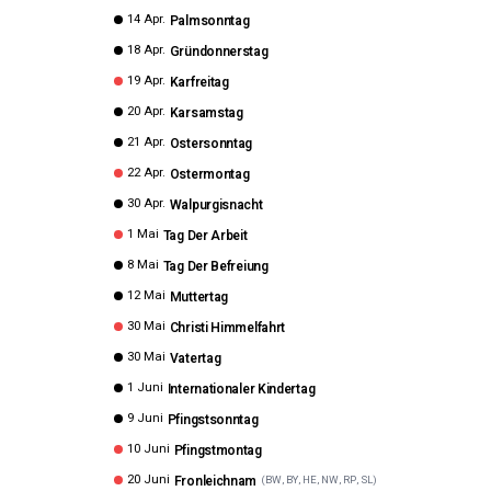
14 Apr.
Palmsonntag
18 Apr.
Gründonnerstag
19 Apr.
Karfreitag
20 Apr.
Karsamstag
21 Apr.
Ostersonntag
22 Apr.
Ostermontag
30 Apr.
Walpurgisnacht
1 Mai
Tag Der Arbeit
8 Mai
Tag Der Befreiung
12 Mai
Muttertag
30 Mai
Christi Himmelfahrt
30 Mai
Vatertag
1 Juni
Internationaler Kindertag
9 Juni
Pfingstsonntag
10 Juni
Pfingstmontag
20 Juni
Fronleichnam
(
BW, BY, HE, NW, RP, SL
)