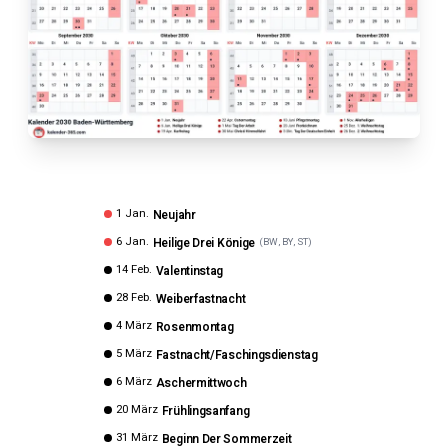
1 Jan.
Neujahr
6 Jan.
Heilige Drei Könige
(
BW, BY, ST
)
14 Feb.
Valentinstag
28 Feb.
Weiberfastnacht
4 März
Rosenmontag
5 März
Fastnacht/Faschingsdienstag
6 März
Aschermittwoch
20 März
Frühlingsanfang
31 März
Beginn Der Sommerzeit